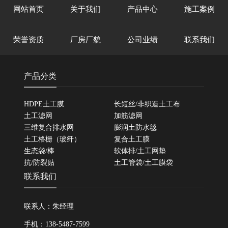
网站首页
关于我们
产品中心
施工案例
荣誉资质
厂房厂貌
公司业绩
联系我们
产品分类
HDPE土工膜
长短丝/非织造土工布
土工滤网
加筋滤网
三维复合排水网
膨润土防水毯
土工格栅（玻纤）
复合土工膜
生态袋/棒
软体排/土工网垫
抗/防裂贴
土工管袋/土工膜袋
联系我们
联系人：朱经理
手机：138-5487-7599