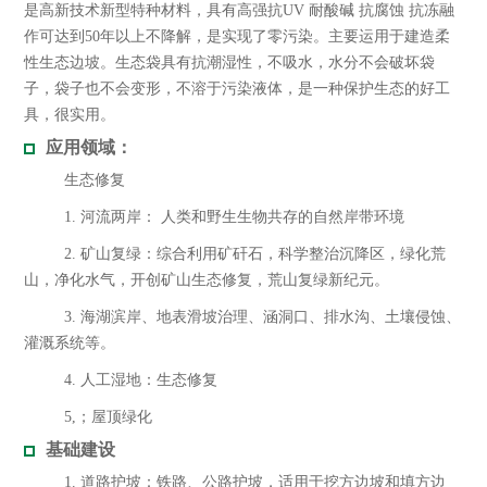
是高新技术新型特种材料，具有高强抗UV 耐酸碱 抗腐蚀 抗冻融
作可达到50年以上不降解，是实现了零污染。主要运用于建造柔
性生态边坡。生态袋具有抗潮湿性，不吸水，水分不会破坏袋
子，袋子也不会变形，不溶于污染液体，是一种保护生态的好工
具，很实用。
应用领域：
生态修复
1. 河流两岸： 人类和野生生物共存的自然岸带环境
2. 矿山复绿：综合利用矿矸石，科学整治沉降区，绿化荒
山，净化水气，开创矿山生态修复，荒山复绿新纪元。
3. 海湖滨岸、地表滑坡治理、涵洞口、排水沟、土壤侵蚀、
灌溉系统等。
4. 人工湿地：生态修复
5,；屋顶绿化
基础建设
1. 道路护坡：铁路、公路护坡，适用于挖方边坡和填方边