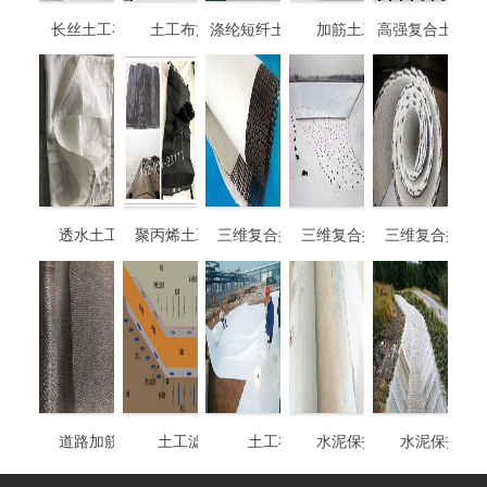
长丝土工布焊接
土工布施工
涤纶短纤土工布定
加筋土工布
高强复合土工格
制
透水土工布袋
聚丙烯土工布袋
三维复合排水网
三维复合排水网
三维复合排水
4mm厚-8mm厚
道路加筋滤网
土工滤网
土工布
水泥保护毯
水泥保护毯