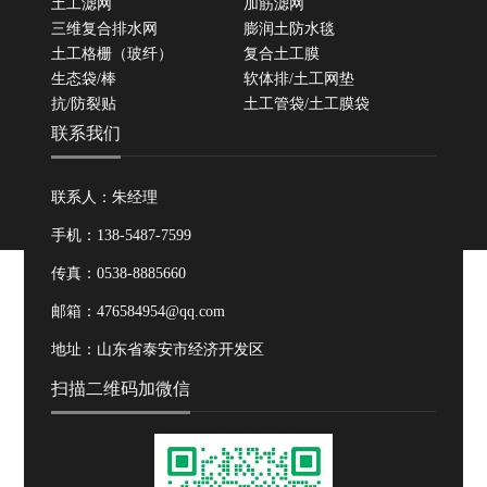
土工滤网
加筋滤网
三维复合排水网
膨润土防水毯
土工格栅（玻纤）
复合土工膜
生态袋/棒
软体排/土工网垫
抗/防裂贴
土工管袋/土工膜袋
联系我们
联系人：朱经理
手机：138-5487-7599
传真：0538-8885660
邮箱：476584954@qq.com
地址：山东省泰安市经济开发区
扫描二维码加微信