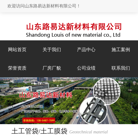
欢迎访问山东路易达新材料有限公司！
网站首页
关于我们
产品中心
施工案例
荣誉资质
厂房厂貌
公司业绩
联系我们
土工管袋/土工膜袋
Geotechnical material