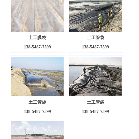
土工膜袋
土工管袋
138-5487-7599
138-5487-7599
土工管袋
土工管袋
138-5487-7599
138-5487-7599