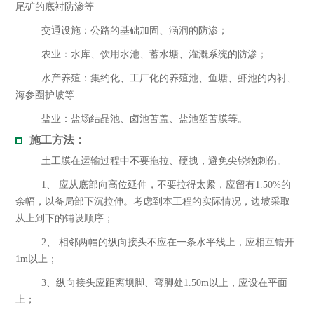
尾矿的底衬防渗等
交通设施：公路的基础加固、涵洞的防渗；
农业：水库、饮用水池、蓄水塘、灌溉系统的防渗；
水产养殖：集约化、工厂化的养殖池、鱼塘、虾池的内衬、
海参圈护坡等
盐业：盐场结晶池、卤池苫盖、盐池塑苫膜等。
施工方法：
土工膜在运输过程中不要拖拉、硬拽，避免尖锐物刺伤。
1、 应从底部向高位延伸，不要拉得太紧，应留有1.50%的
余幅，以备局部下沉拉伸。考虑到本工程的实际情况，边坡采取
从上到下的铺设顺序；
2、 相邻两幅的纵向接头不应在一条水平线上，应相互错开
1m以上；
3、纵向接头应距离坝脚、弯脚处1.50m以上，应设在平面
上；