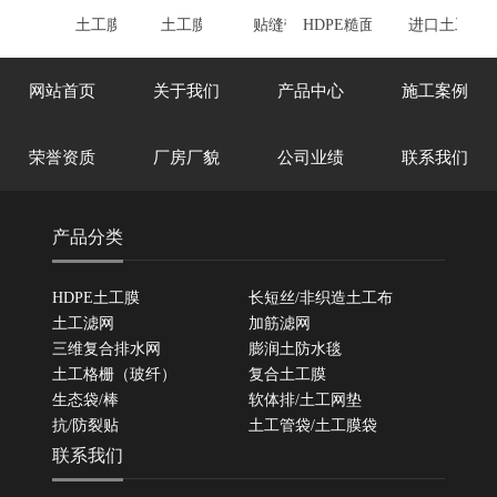
土工膜袋
土工膜袋
贴缝带
HDPE糙面土工膜
进口土工膜
（单面 双面）
网站首页
关于我们
产品中心
施工案例
荣誉资质
厂房厂貌
公司业绩
联系我们
产品分类
HDPE土工膜
长短丝/非织造土工布
土工滤网
加筋滤网
三维复合排水网
膨润土防水毯
土工格栅（玻纤）
复合土工膜
生态袋/棒
软体排/土工网垫
抗/防裂贴
土工管袋/土工膜袋
联系我们