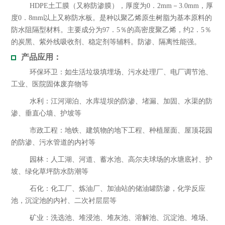
HDPE土工膜（又称防渗膜），厚度为0．2mm－3.0mm，厚
度0．8mm以上又称防水板。是种以聚乙烯原生树脂为基本原料的
防水阻隔型材料。主要成分为97．5％的高密度聚乙烯，约2．5％
的炭黑、紫外线吸收剂、稳定剂等辅料。防渗、隔离性能强。
产品应用：
环保环卫：如生活垃圾填埋场、污水处理厂、电厂调节池、
工业、医院固体废弃物等
水利：江河湖泊、水库堤坝的防渗、堵漏、加固、水渠的防
渗、垂直心墙、护坡等
市政工程：地铁、建筑物的地下工程、种植屋面、屋顶花园
的防渗、污水管道的内衬等
园林：人工湖、河道、蓄水池、高尔夫球场的水塘底衬、护
坡、绿化草坪防水防潮等
石化：化工厂、炼油厂、加油站的储油罐防渗，化学反应
池，沉淀池的内衬、二次衬层层等
矿业：洗选池、堆浸池、堆灰池、溶解池、沉淀池、堆场、