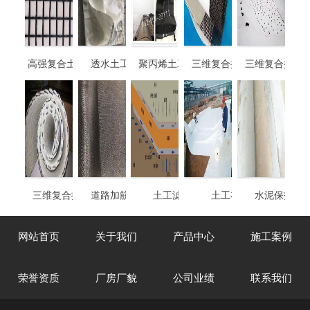
高强复合土工格栅
透水土工布袋
聚丙烯土工布袋
三维复合排水网
三维复合排水
4mm厚-8mm厚
三维复合排水网
道路加筋滤网
土工滤网
土工布
水泥保护毯
网站首页
关于我们
产品中心
施工案例
荣誉资质
厂房厂貌
公司业绩
联系我们