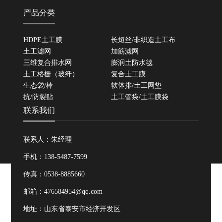
产品分类
HDPE土工膜
长短丝/非织造土工布
土工滤网
加筋滤网
三维复合排水网
膨润土防水毯
土工格栅（玻纤）
复合土工膜
生态袋/棒
软体排/土工网垫
抗/防裂贴
土工管袋/土工膜袋
联系我们
联系人：朱经理
手机：138-5487-7599
传真：0538-8885660
邮箱：476584954@qq.com
地址：山东省泰安市经济开发区