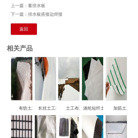
上一篇：
蓄排水板
下一篇：
排水板搭接边焊接
返回
相关产品
有纺土工布
长丝土工布焊接
土工布施工
涤纶短纤土工布定
加筋土工布
制